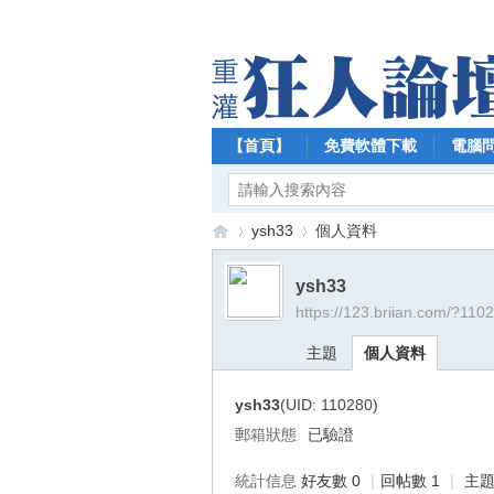
【首頁】
免費軟體下載
電腦
ysh33
個人資料
ysh33
https://123.briian.com/?110
【
›
›
主題
個人資料
ysh33
(UID: 110280)
郵箱狀態
已驗證
統計信息
好友數 0
|
回帖數 1
|
主題