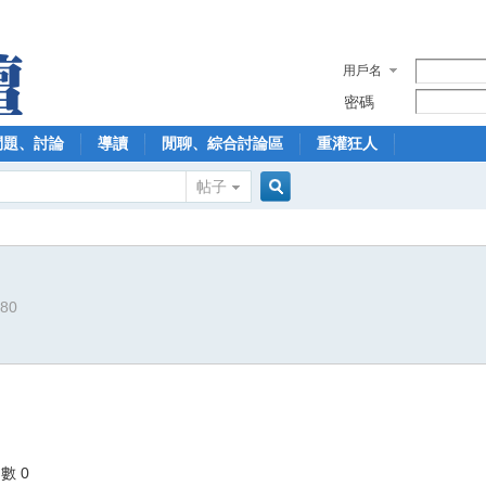
用戶名
密碼
問題、討論
導讀
閒聊、綜合討論區
重灌狂人
帖子
搜
280
索
數 0