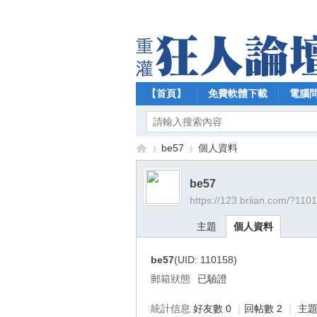
【首頁】
免費軟體下載
電腦
be57
個人資料
be57
https://123.briian.com/?110
【
›
›
主題
個人資料
be57
(UID: 110158)
郵箱狀態
已驗證
統計信息
好友數 0
|
回帖數 2
|
主題