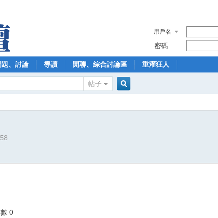
用戶名
密碼
問題、討論
導讀
閒聊、綜合討論區
重灌狂人
帖子
搜
158
索
數 0