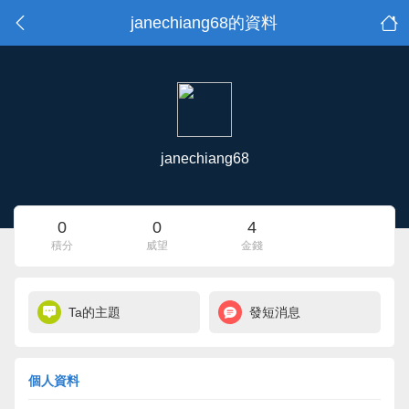
janechiang68的資料
janechiang68
0
0
4
積分
威望
金錢
Ta的主題
發短消息
個人資料