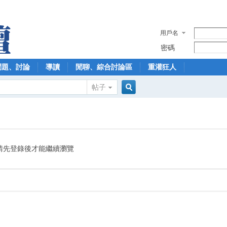
用戶名
密碼
問題、討論
導讀
閒聊、綜合討論區
重灌狂人
帖子
搜
索
請先登錄後才能繼續瀏覽