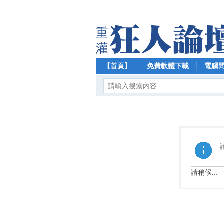
【首頁】
免費軟體下載
電腦
請稍候...