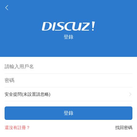
登錄
安全提問(未設置請忽略)
登錄
還沒有註冊？
找回密碼