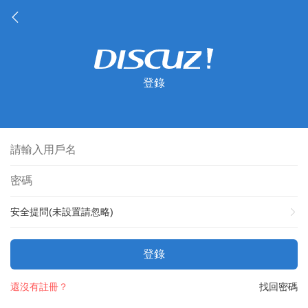
登錄
安全提問(未設置請忽略)
登錄
還沒有註冊？
找回密碼