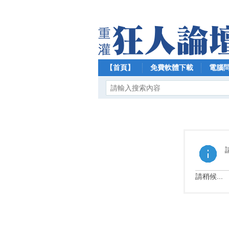
【首頁】
免費軟體下載
電腦
請稍候...