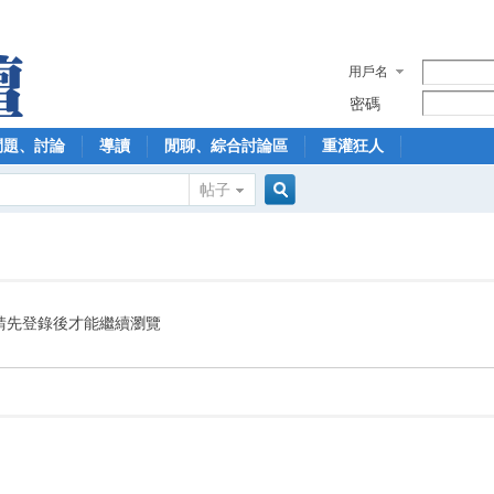
用戶名
密碼
問題、討論
導讀
閒聊、綜合討論區
重灌狂人
帖子
搜
索
請先登錄後才能繼續瀏覽