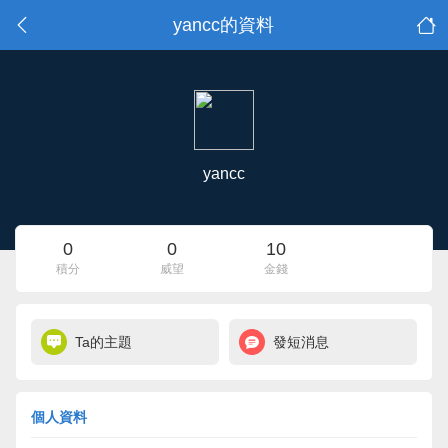
yancc的資料
yancc
0
0
10
積分
威望
金錢
Ta的主題
發短消息
個人資料