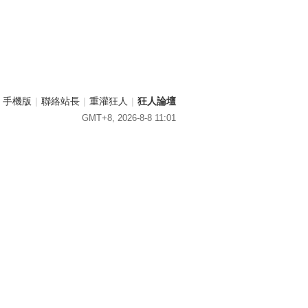
手機版
|
聯絡站長
|
重灌狂人
|
狂人論壇
GMT+8, 2026-8-8 11:01