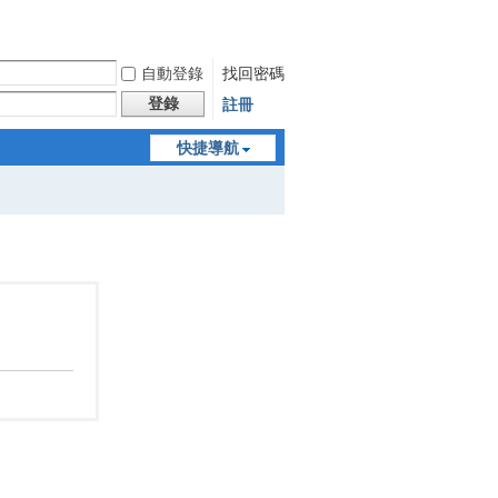
自動登錄
找回密碼
登錄
註冊
快捷導航