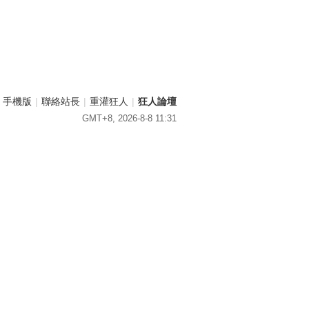
手機版
|
聯絡站長
|
重灌狂人
|
狂人論壇
GMT+8, 2026-8-8 11:31