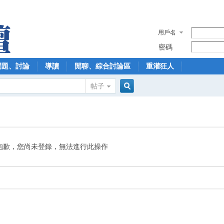
用戶名
密碼
問題、討論
導讀
閒聊、綜合討論區
重灌狂人
帖子
搜
索
抱歉，您尚未登錄，無法進行此操作