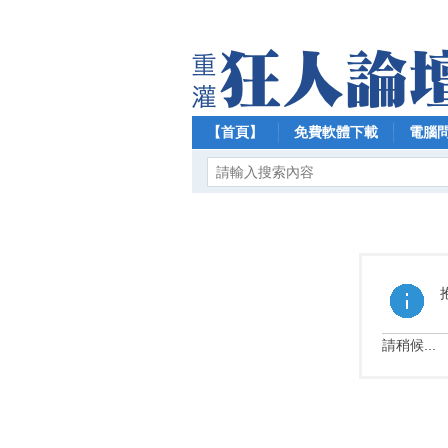
【首頁】
免費軟體下載
電腦
請稍候...