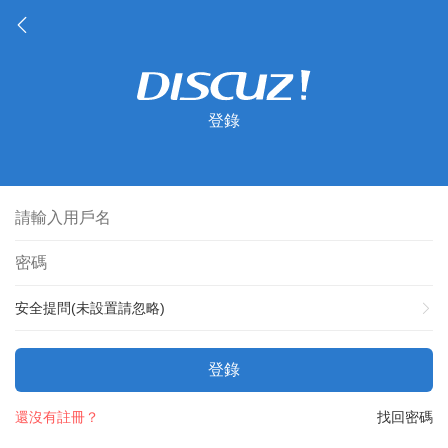
登錄
安全提問(未設置請忽略)
登錄
還沒有註冊？
找回密碼