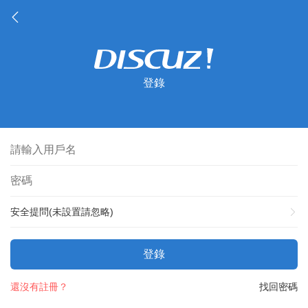
登錄
安全提問(未設置請忽略)
登錄
還沒有註冊？
找回密碼