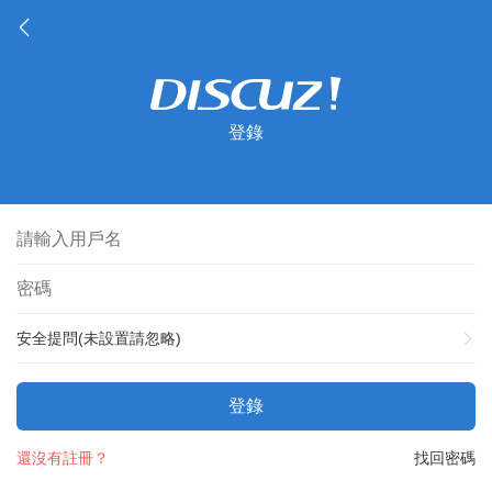
登錄
安全提問(未設置請忽略)
登錄
還沒有註冊？
找回密碼