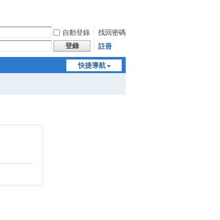
自動登錄
找回密碼
登錄
註冊
快捷導航