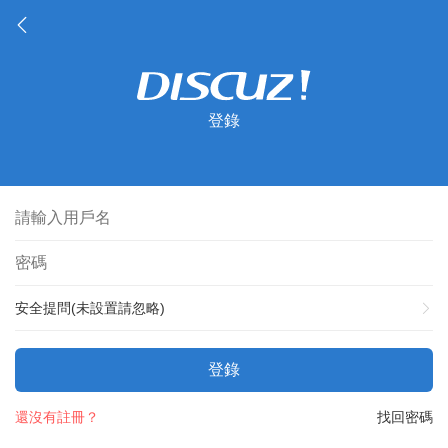
登錄
安全提問(未設置請忽略)
登錄
還沒有註冊？
找回密碼