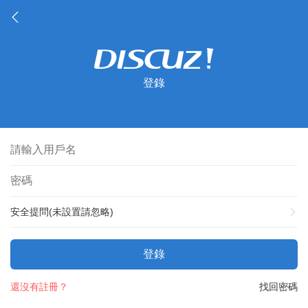
登錄
安全提問(未設置請忽略)
登錄
還沒有註冊？
找回密碼