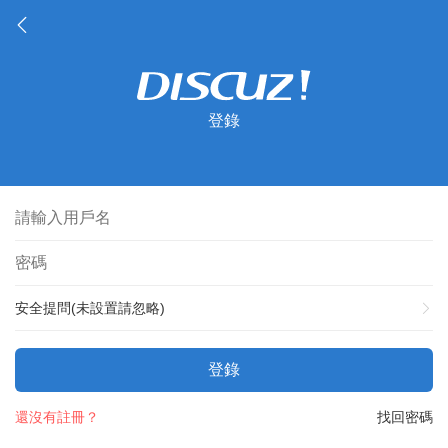
登錄
安全提問(未設置請忽略)
登錄
還沒有註冊？
找回密碼