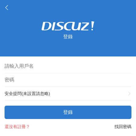
登錄
安全提問(未設置請忽略)
登錄
還沒有註冊？
找回密碼