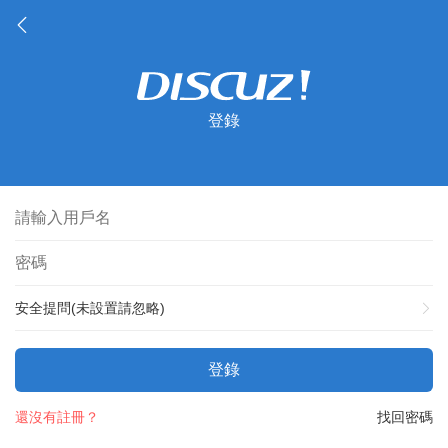
登錄
安全提問(未設置請忽略)
登錄
還沒有註冊？
找回密碼