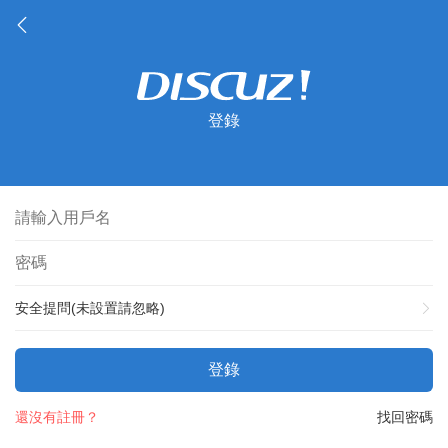
登錄
安全提問(未設置請忽略)
登錄
還沒有註冊？
找回密碼