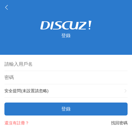
登錄
安全提問(未設置請忽略)
登錄
還沒有註冊？
找回密碼