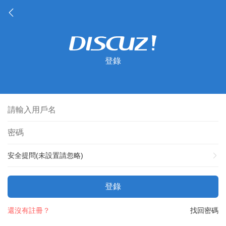
登錄
安全提問(未設置請忽略)
登錄
還沒有註冊？
找回密碼