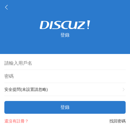
登錄
安全提問(未設置請忽略)
登錄
還沒有註冊？
找回密碼