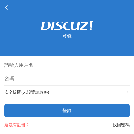
登錄
安全提問(未設置請忽略)
登錄
還沒有註冊？
找回密碼