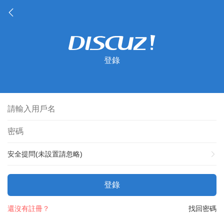
登錄
安全提問(未設置請忽略)
登錄
還沒有註冊？
找回密碼