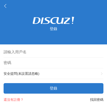
登錄
安全提問(未設置請忽略)
登錄
還沒有註冊？
找回密碼