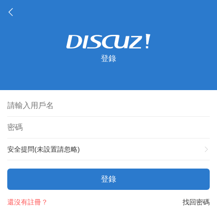
登錄
安全提問(未設置請忽略)
登錄
還沒有註冊？
找回密碼