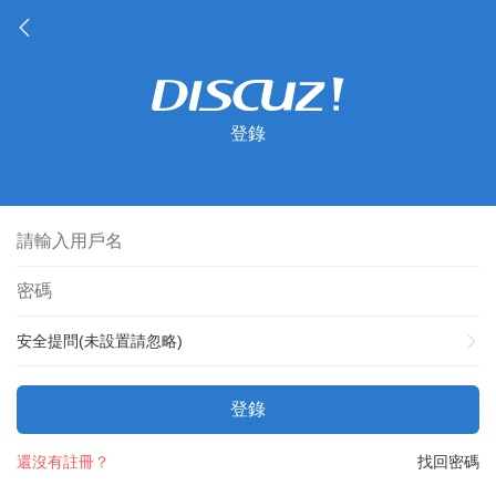
登錄
安全提問(未設置請忽略)
登錄
還沒有註冊？
找回密碼