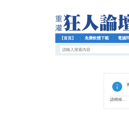
【首頁】
免費軟體下載
電腦
請稍候...