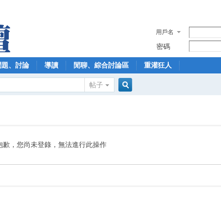
用戶名
密碼
問題、討論
導讀
閒聊、綜合討論區
重灌狂人
帖子
搜
索
抱歉，您尚未登錄，無法進行此操作