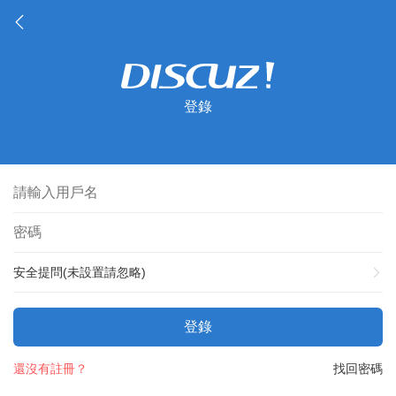
登錄
安全提問(未設置請忽略)
登錄
還沒有註冊？
找回密碼