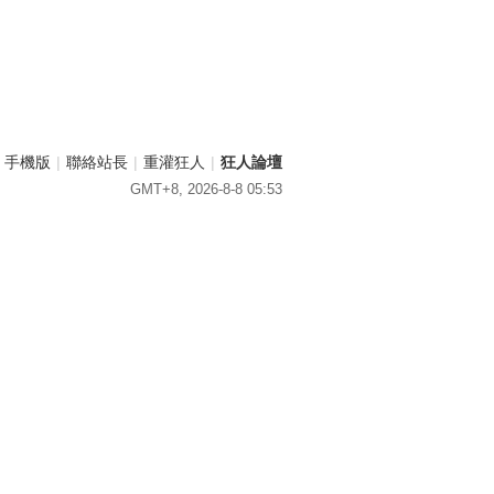
手機版
|
聯絡站長
|
重灌狂人
|
狂人論壇
GMT+8, 2026-8-8 05:53