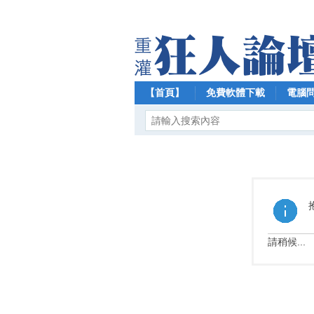
【首頁】
免費軟體下載
電腦
請稍候...