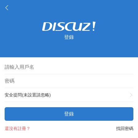
登錄
安全提問(未設置請忽略)
登錄
還沒有註冊？
找回密碼