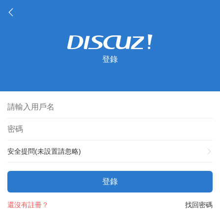
登錄
安全提問(未設置請忽略)
登錄
還沒有註冊？
找回密碼