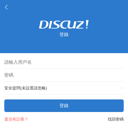
登錄
安全提問(未設置請忽略)
登錄
還沒有註冊？
找回密碼