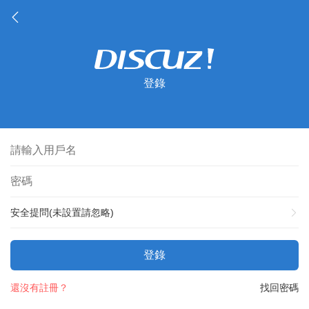
登錄
安全提問(未設置請忽略)
登錄
還沒有註冊？
找回密碼