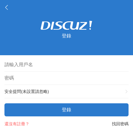
登錄
安全提問(未設置請忽略)
登錄
還沒有註冊？
找回密碼