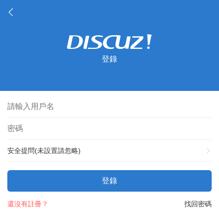
登錄
安全提問(未設置請忽略)
登錄
還沒有註冊？
找回密碼