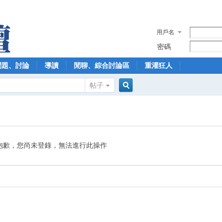
用戶名
密碼
問題、討論
導讀
閒聊、綜合討論區
重灌狂人
帖子
搜
索
抱歉，您尚未登錄，無法進行此操作