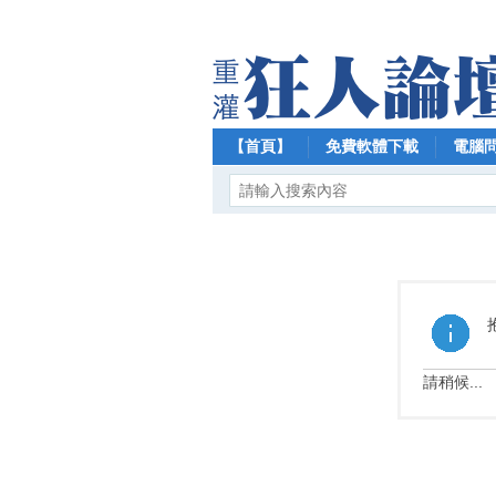
【首頁】
免費軟體下載
電腦
請稍候...