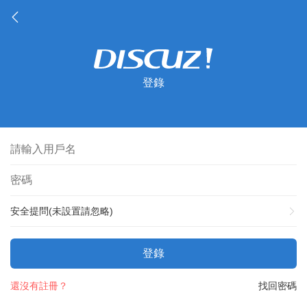
登錄
安全提問(未設置請忽略)
登錄
還沒有註冊？
找回密碼