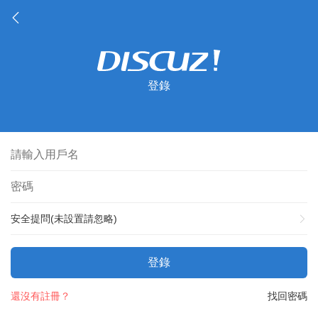
登錄
安全提問(未設置請忽略)
登錄
還沒有註冊？
找回密碼