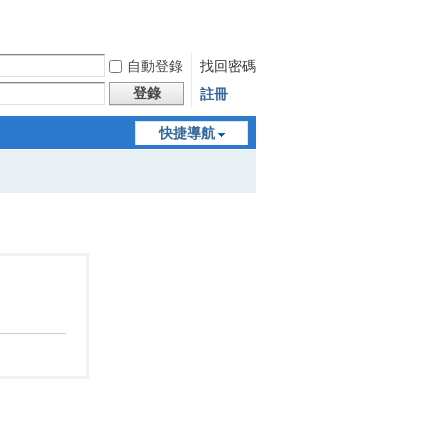
自動登錄
找回密碼
登錄
註冊
快捷導航