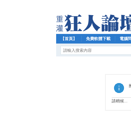
【首頁】
免費軟體下載
電腦
請稍候...