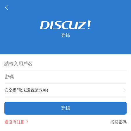
登錄
安全提問(未設置請忽略)
登錄
還沒有註冊？
找回密碼