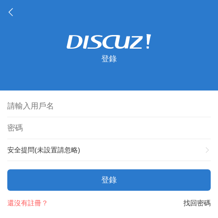
登錄
安全提問(未設置請忽略)
登錄
還沒有註冊？
找回密碼