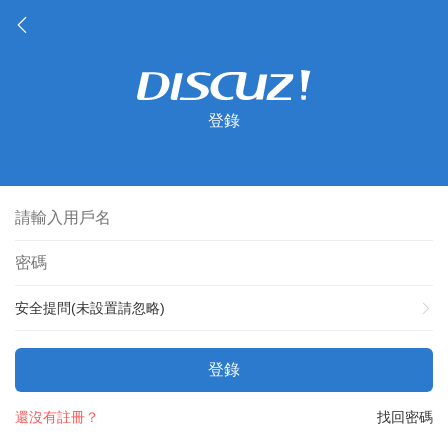
登錄
安全提問(未設置請忽略)
登錄
還沒有註冊？
找回密碼