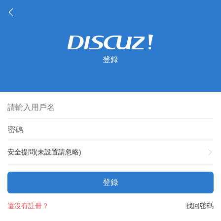
登錄
安全提問(未設置請忽略)
登錄
還沒有註冊？
找回密碼