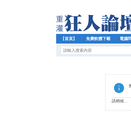
【首頁】
免費軟體下載
電腦
請稍候...