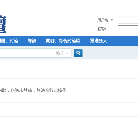
用戶名
密碼
問題、討論
導讀
閒聊、綜合討論區
重灌狂人
帖子
搜
索
抱歉，您尚未登錄，無法進行此操作