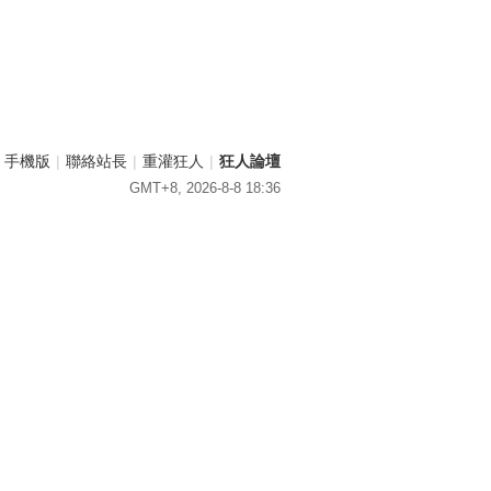
手機版
|
聯絡站長
|
重灌狂人
|
狂人論壇
GMT+8, 2026-8-8 18:36