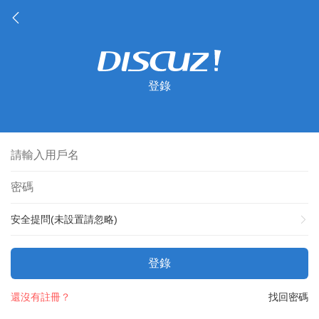
登錄
安全提問(未設置請忽略)
登錄
還沒有註冊？
找回密碼