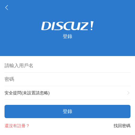
登錄
安全提問(未設置請忽略)
登錄
還沒有註冊？
找回密碼