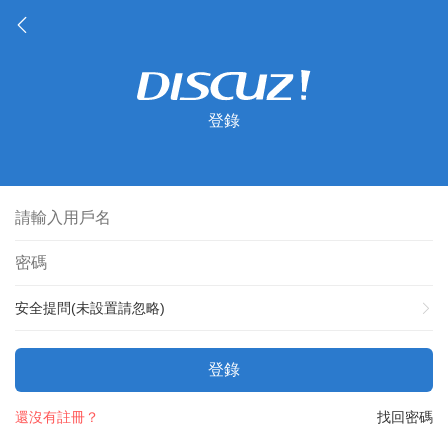
登錄
安全提問(未設置請忽略)
登錄
還沒有註冊？
找回密碼