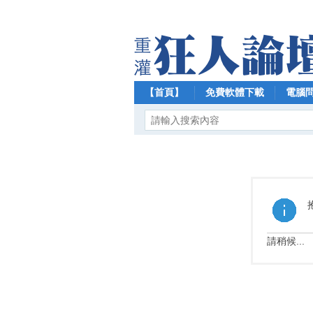
【首頁】
免費軟體下載
電腦
請稍候...