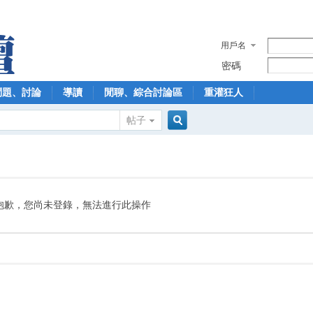
用戶名
密碼
問題、討論
導讀
閒聊、綜合討論區
重灌狂人
帖子
搜
索
抱歉，您尚未登錄，無法進行此操作